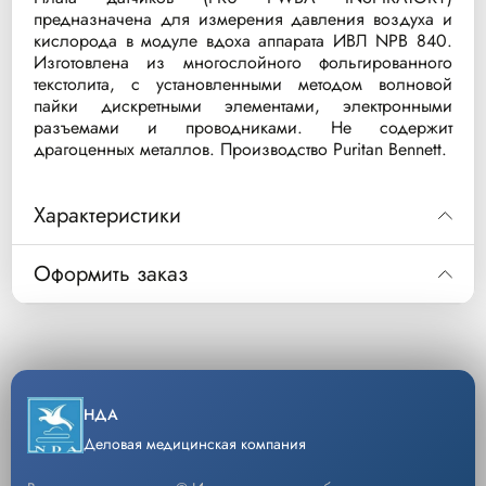
предназначена для измерения давления воздуха и
кислорода в модуле вдоха аппарата ИВЛ NPB 840.
Изготовлена из многослойного фольгированного
текстолита, с установленными методом волновой
пайки дискретными элементами, электронными
разъемами и проводниками. Не содержит
драгоценных металлов. Производство Puritan Bennett.
Характеристики
Оформить заказ
Код
Описание
Уп/шт
Код
4-075227-SP
Плата датчиков
1
4-075227-SP
(FRU PWBA
4-075227-SP Запасная часть к аппарату ИВЛ
Описание
модели NPB-840 - Плата датчиков
INSPIRATORY)
НДА
Уп/шт.
1
Деловая медицинская компания
−
+
Кол-во
Добавить