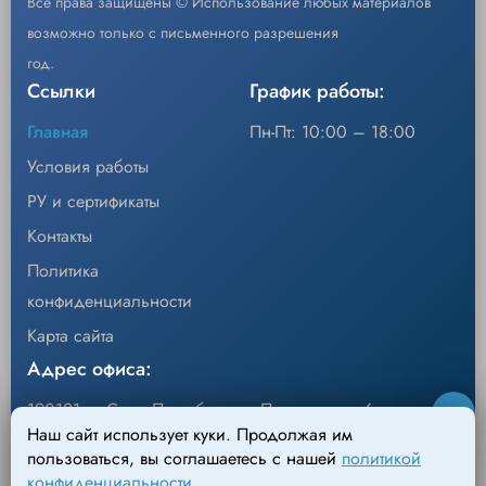
Все права защищены © Использование любых материалов
возможно только с письменного разрешения
год.
Ссылки
График работы:
Главная
Пн-Пт: 10:00 – 18:00
Условия работы
РУ и сертификаты
Контакты
Политика
конфиденциальности
Карта сайта
Адрес офиса:
190121, г. Санкт-Петербург, ул.Перевозная, 6
Наш сайт использует куки. Продолжая им
Адрес склада:
пользоваться, вы соглашаетесь с нашей
политикой
конфиденциальности
.