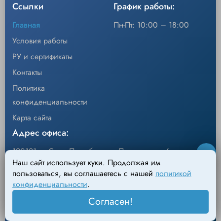
Ссылки
Стерильность
Нестерильные
График работы:
(старый код 40493D).Упаковка 5 шт х 60.
Количество в упаковке
300 штук
Главная
Пн-Пт: 10:00 – 18:00
Уп/шт.
300
Условия работы
Мониторы Philips и других
−
+
Совместимость
Кол-во
Добавить
производителей
РУ и сертификаты
Контакты
Политика
конфиденциальности
Карта сайта
Адрес офиса:
190121, г. Санкт-Петербург, ул.Перевозная, 6
Наш сайт использует куки. Продолжая им
Адрес склада:
пользоваться, вы соглашаетесь с нашей
политикой
конфиденциальности
.
198095, г. Санкт-Петербург, Михайловский пер., д.4
Согласен!
Лит. АН