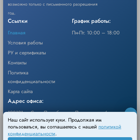
Использование
Многоразовое (Multi-Patient Use)
возможно только с письменного разрешения
год.
Стерильность
Нестерильный (Non-Sterile)
Ссылки
График работы:
Не содержит натуральный каучуковый
Латекс
латекс
Главная
Пн-Пт: 10:00 – 18:00
Philips: M3000A, M3001A,
Условия работы
Совместимое
M8102A/MP2, M1001B, M1002B,
оборудование
M3002A/X2, M8105A
РУ и сертификаты
Контакты
MX40 series lead sets: 3-lead, 5-lead,
Совместимые отведения
6-lead
Политика
конфиденциальности
Карта сайта
Адрес офиса:
190121, г. Санкт-Петербург, ул.Перевозная, 6
Наш сайт использует куки. Продолжая им
Адрес склада:
пользоваться, вы соглашаетесь с нашей
политикой
конфиденциальности
.
198095, г. Санкт-Петербург, Михайловский пер., д.4