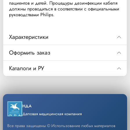
пациентов и детей. Процедуры дезинфекции кабеля
должны проводиться в соответствии с официальными
руководствами Philips.
Характеристики
Артикул производителя
989803172221
Оформить заказ
(MPN)
Код
989803172221
Кабель телеметрии ЭКГ (Telemetry
Каталоги и РУ
Тип изделия
ECG Trunk Cable)
Магистральный ЭКГ кабель для телеметрии,
Описание
Длина кабеля
длина – 2.7 м
2.7 метра (270 см)
Скачать каталог
Поддерживаемое
3, 5 или 6
Уп/шт.
1
количество отведений
−
+
НДА
Кол-во
Добавить
Тип разъема
12-контактный (12-pin)
Деловая медицинская компания
Цветовая кодировка
AAMI / IEC (универсальная)
Все права защищены © Использование любых материалов