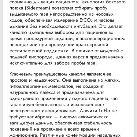
спонтанно дышащих пациентов. Технология бокового
потока (Sidestream) позволяет отбирать пробу
выдыхаемого газа непосредственно из носовых
ходов, обеспечивая измерение EtCO₂ и частоты
дыхания без необходимости интубации. Это делает
канюлю идеальным выбором для пациентов во
время процедурной седации, в послеоперационном
периоде или при проведении краткосрочной
респираторной поддержки. В отличие от моделей с
подачей кислорода, данная версия предназначена
исключительно для забора пробы газа.
Ключевым преимуществом канюли является ее
простота и надежность. Она выполнена из мягких,
гипоаллергенных материалов, не содержит
натурального латекса и предназначена для
однократного применения у одного пациента, что
гарантирует безопасность и исключает риск
перекрестного инфицирования. Датчики LoFlo не
требуют калибровки — система автоматически
валидирует данные, обеспечивая стабильность
показаний на протяжении всего времени
мониторинга. Различные конфигурации назальных