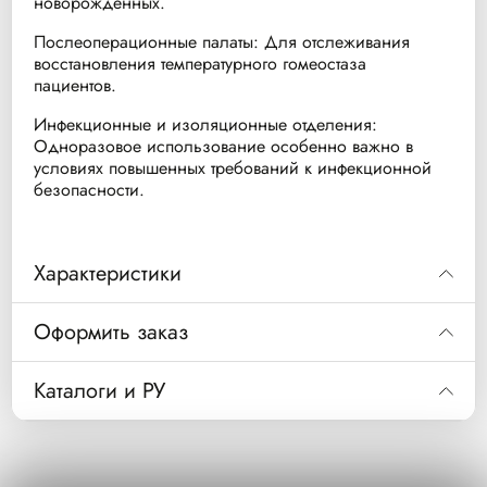
новорожденных.
Послеоперационные палаты: Для отслеживания
восстановления температурного гомеостаза
пациентов.
Инфекционные и изоляционные отделения:
Одноразовое использование особенно важно в
условиях повышенных требований к инфекционной
безопасности.
Характеристики
Артикул производителя
989803222871 (заменяет 21091A)
Оформить заказ
Тип датчика
Температурный, накожный
Код
989893222871
Каталоги и РУ
Применение
Одноразовое (Single Patient Use)
Датчик температуры накожный (одноразовый)
Описание
Старый код 21091A.
Скачать каталог
Категория пациентов
Дети, Взрослые
Уп/шт.
20