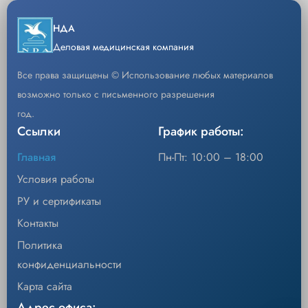
Длина кабеля
75 см
−
+
НДА
Кол-во
Стерильность
Нестерильный (Non-Sterile)
Добавить
Деловая медицинская компания
Отсутствие латекса
Да
Все права защищены © Использование любых материалов
Требует кабель-адаптер
Совместимость
989803221301 (1,5 м) или
возможно только с письменного разрешения
989803221181 (3 м)
год.
Ссылки
Мониторы Philips IntelliVue (MX100,
График работы:
Совместимое
MP5, MP2, X2 и др.), модуль
оборудование
M1029A
Главная
Пн-Пт: 10:00 – 18:00
Условия работы
РУ и сертификаты
Контакты
Политика
конфиденциальности
Карта сайта
Адрес офиса: