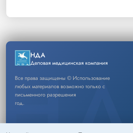
НДА
Деловая медицинская компания
Все права защищены © Использование
любых материалов возможно только с
письменного разрешения
год.