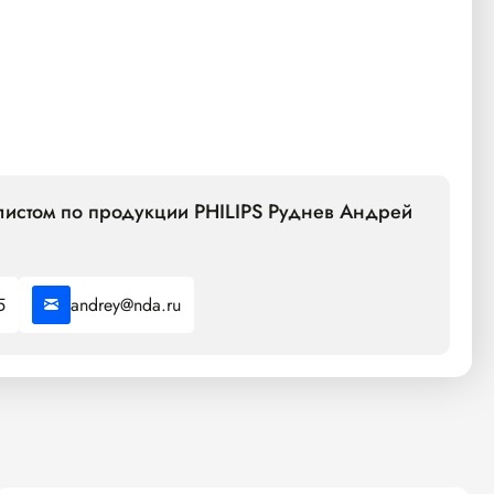
листом по продукции PHILIPS Руднев Андрей
5
andrey@nda.ru