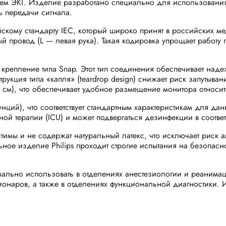
ем ЭКГ. Изделие разработано специально для использования с
ь передачи сигнала.
скому стандарту IEC, который широко принят в российских м
тый провод (L — левая рука). Такая кодировка упрощает работ
репление типа Snap. Этот тип соединения обеспечивает над
рукция типа «капля» (teardrop design) снижает риск запутыва
 см), что обеспечивает удобное размещение монитора относит
унций), что соответствует стандартным характеристикам для д
ой терапии (ICU) и может подвергаться дезинфекции в соответ
имы и не содержат натуральный латекс, что исключает риск а
ное изделие Philips проходит строгие испытания на безопасно
льно использовать в отделениях анестезиологии и реанимаци
ионаров, а также в отделениях функциональной диагностики.