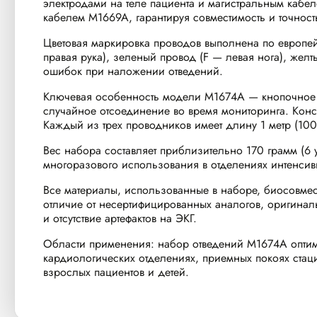
электродами на теле пациента и магистральным кабел
кабелем M1669A, гарантируя совместимость и точност
Цветовая маркировка проводов выполнена по европей
правая рука), зеленый провод (F — левая нога), жел
ошибок при наложении отведений.
Ключевая особенность модели M1674A — кнопочное к
случайное отсоединение во время мониторинга. Конст
Каждый из трех проводников имеет длину 1 метр (100
Вес набора составляет приблизительно 170 грамм (6 
многоразового использования в отделениях интенсивн
Все материалы, использованные в наборе, биосовмест
отличие от несертифицированных аналогов, оригиналь
и отсутствие артефактов на ЭКГ.
Области применения: набор отведений M1674A оптима
кардиологических отделениях, приемных покоях стац
взрослых пациентов и детей.