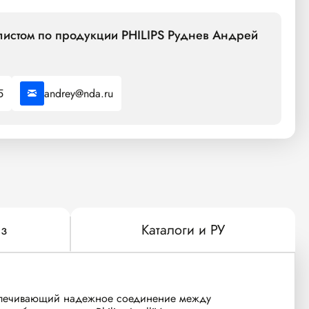
листом по продукции PHILIPS Руднев Андрей
5
andrey@nda.ru
з
Каталоги и РУ
беспечивающий надежное соединение между