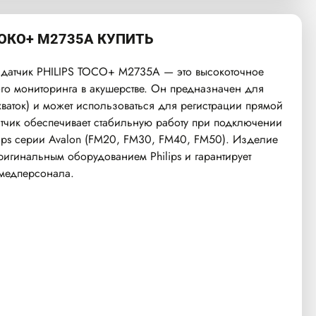
ОКО+ M2735A КУПИТЬ
датчик PHILIPS TOCO+ M2735A — это высокоточное
ого мониторинга в акушерстве. Он предназначен для
хваток) и может использоваться для регистрации прямой
тчик обеспечивает стабильную работу при подключении
lips серии Avalon (FM20, FM30, FM40, FM50). Изделие
игинальным оборудованием Philips и гарантирует
 медперсонала.