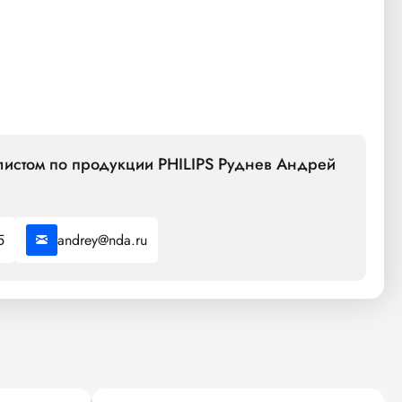
листом по продукции PHILIPS Руднев Андрей
5
andrey@nda.ru