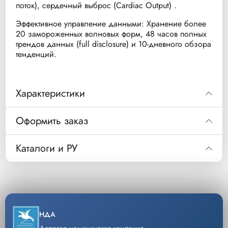
поток), сердечный выброс (Cardiac Output) .
Эффективное управление данными: Хранение более
20 замороженных волновых форм, 48 часов полных
трендов данных (full disclosure) и 10-дневного обзора
тенденций.
Характеристики
Измеряемые параметры
Оформить заказ
ЭКГ- 3 или 5 отведений
Код
863302
Каталоги и РУ
ЭКГ 12 отведений (опция B07)
Монитор пациента Philips Efficia CM120
Описание
Скачать РУ
Philips система анализа сегмента ST
Уп/шт.
1
Частота дыхания (измерение путем импеданса)
−
+
Кол-во
Добавить
Скачать каталог
НДА
2
Измерение пульсоксиметрии SPO
по технологии FAST
Деловая медицинская компания