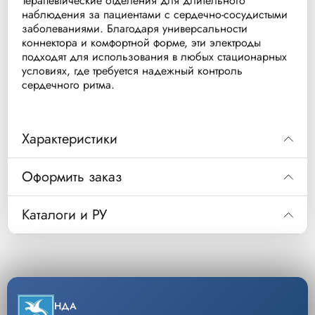
Терапевтические отделения для длительного
наблюдения за пациентами с сердечно-сосудистыми
заболеваниями. Благодаря универсальности
коннектора и комфортной форме, эти электроды
подходят для использования в любых стационарных
условиях, где требуется надежный контроль
сердечного ритма.
Характеристики
Бренд / Производитель
Philips Healthcare
Оформить заказ
Код товара (артикул)
989803129091
Код
989803129091
Каталоги и РУ
Модель / Серия
Foam Snap Teardrop
Одноразовые электроды, пенистая основа,
Описание
твердый гель (старый код M4612A) 5шт х 60
Скачать каталог
Тип пациентов
Взрослые
Уп/шт.
300
Форма электрода
Каплевидная (Teardrop)
−
+
НДА
Кол-во
Диаметр (наибольший)
50 мм
Добавить