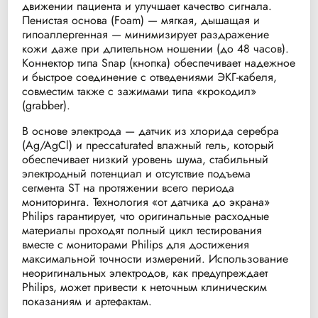
движении пациента и улучшает качество сигнала.
Пенистая основа (Foam) — мягкая, дышащая и
гипоаллергенная — минимизирует раздражение
кожи даже при длительном ношении (до 48 часов).
Коннектор типа Snap (кнопка) обеспечивает надежное
и быстрое соединение с отведениями ЭКГ-кабеля,
совместим также с зажимами типа «крокодил»
(grabber).
В основе электрода — датчик из хлорида серебра
(Ag/AgCl) и прессaturated влажный гель, который
обеспечивает низкий уровень шума, стабильный
электродный потенциал и отсутствие подъема
сегмента ST на протяжении всего периода
мониторинга. Технология «от датчика до экрана»
Philips гарантирует, что оригинальные расходные
материалы проходят полный цикл тестирования
вместе с мониторами Philips для достижения
максимальной точности измерений. Использование
неоригинальных электродов, как предупреждает
Philips, может привести к неточным клиническим
показаниям и артефактам.