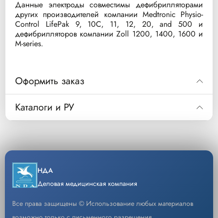
Данные электроды совместимы дефибрилляторами
других производителей компании Medtronic Physio-
Control LifePak 9, 10C, 11, 12, 20, and 500 и
дефибрилляторов компании Zoll 1200, 1400, 1600 и
M-series.
Оформить заказ
Код
M3718A
Каталоги и РУ
Многофункциональные адгезивные электроды
Описание
для взрослых и детей
Скачать РУ
Уп/шт.
1
−
+
Скачать каталог
НДА
Кол-во
Добавить
Деловая медицинская компания
Все права защищены © Использование любых материалов
возможно только с письменного разрешения