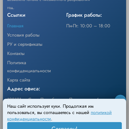
год.
Ссылки
График работы:
Главная
Пн-Пт: 10:00 – 18:00
Условия работы
РУ и сертификаты
Контакты
Политика
конфиденциальности
Карта сайта
Адрес офиса:
190121, г. Санкт-Петербург, ул.Перевозная, 6
Наш сайт использует куки. Продолжая им
Адрес склада:
пользоваться, вы соглашаетесь с нашей
политикой
конфиденциальности
.
198095, г. Санкт-Петербург, Михайловский пер., д.4
Согласен!