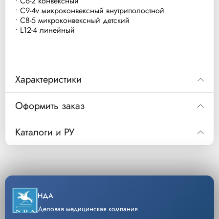
• C6-2 конвексный
• C9-4v микроконвексный внутриполостной
• C8-5 микроконвексный детский
• L12-4 линейный
Характеристики
Оформить заказ
Код
Описание
Код
NUSD992
NUSD992
OB/Gyn
Каталоги и РУ
Описание
NUSR604
3300 Ultrasound Syste
Скачать каталог
Уп/шт.
1
NUSR607
3300 W
−
+
Кол-во
Добавить
НДА
NUSR631
Articulation Arm
Деловая медицинская компания
Код
NUSR604