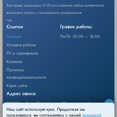
Все права защищены © Использование любых материалов
FUS4041
C6-2 Transducer
Описание
возможно только с письменного разрешения
год.
FUS4042
C9-4v Transducer
Уп/шт.
1
Ссылки
График работы:
−
+
Кол-во
Добавить
FUS4045
L12-4 Transducer
Главная
Пн-Пт: 10:00 – 18:00
Условия работы
NUSR635
Код
Workflow Enhancement
NUSR607
РУ и сертификаты
Описание
NUSR812
Needle Enhancement
Контакты
Уп/шт.
1
Политика
NUSR819
Fetal Biometry Assist
конфиденциальности
−
+
Кол-во
Добавить
Карта сайта
FUS7011
Russian Manual
Адрес офиса:
Код
NUSR631
NUSR830
B&W Printer
190121, г. Санкт-Петербург, ул.Перевозная, 6
Описание
Наш сайт использует куки. Продолжая им
*Не является публичной офертой
Адрес склада:
пользоваться, вы соглашаетесь с нашей
политикой
Уп/шт.
1