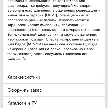
оптимально использовать во всех отделениях
стационара, где требуется регулярный мониторинг
артериального давления: в отделениях реанимации и
интенсивной терапии (ОРИТ), операционных и
послеоперационных палатах, терапевтических и
кардиологических отделениях, педиатрии и
неонатологии (соответствующие размеры), отделениях
функциональной диагностики, а также в отделениях
неотложной помощи. Специализированная манжета
для бедра (M1576A) незаменима в ситуациях, когда
измерение давления на плече невозможно из-за
травм, ожогов, гипса, сосудистых катетеров или
ампутаций.
Характеристики
Пациент
Обхват
Размер
Место
Оформить заказ
Код
конечности
камеры
наложения
Код
989803104141
Infant
от 10 до
5.5 × 15
Плечо
Каталоги и РУ
989803104141
(младенцы,
15 см
см
или
/ M1571A