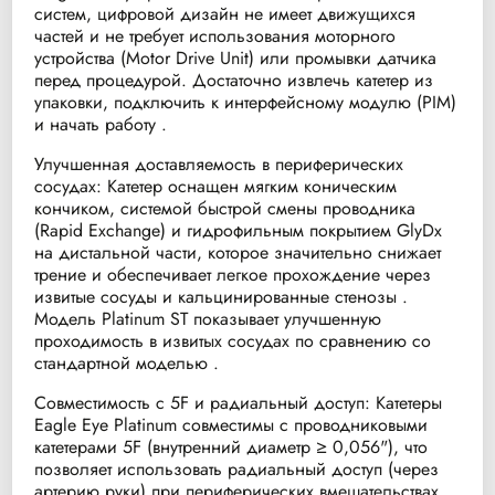
систем, цифровой дизайн не имеет движущихся
частей и не требует использования моторного
устройства (Motor Drive Unit) или промывки датчика
перед процедурой. Достаточно извлечь катетер из
упаковки, подключить к интерфейсному модулю (PIM)
и начать работу .
Улучшенная доставляемость в периферических
сосудах: Катетер оснащен мягким коническим
кончиком, системой быстрой смены проводника
(Rapid Exchange) и гидрофильным покрытием GlyDx
на дистальной части, которое значительно снижает
трение и обеспечивает легкое прохождение через
извитые сосуды и кальцинированные стенозы .
Модель Platinum ST показывает улучшенную
проходимость в извитых сосудах по сравнению со
стандартной моделью .
Совместимость с 5F и радиальный доступ: Катетеры
Eagle Eye Platinum совместимы с проводниковыми
катетерами 5F (внутренний диаметр ≥ 0,056"), что
позволяет использовать радиальный доступ (через
артерию руки) при периферических вмешательствах,