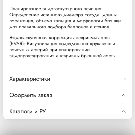
Планирование эндоваскулярного лечения:
Определение истинного диаметра сосуда, длины
поражения, объема кальция и морфологии бляшки
для правильного подбора баллонов и стентов .
Эндоваскулярная коррекция аневризмы аорты
(EVAR): Визуализация подвздошных «рукавов» и
почечных артерий при планировании
эндопротезирования аневризмы брюшной аорты.
Характеристики
Eagle Eye
Eagle Eye
Оформить заказ
Параметр
Platinum
Platinum ST
(Standard Tip)
(Short Tip)
Код
989806100371
Каталоги и РУ
Расстояние
10 мм
2,5 мм
«кончик-датчик»
(стандартное)
(сверхкороткое)
Катетер для внутрисосудистых ультразвуковых
Описание
исследований Eagle Eye Platinum
Скачать каталог
Цифровая
Цифровая