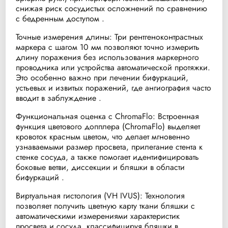
снижая риск сосудистых осложнений по сравнению
с бедренным доступом .
Точные измерения длины: Три рентгеноконтрастных
маркера с шагом 10 мм позволяют точно измерить
длину поражения без использования маркерного
проводника или устройства автоматической протяжки.
Это особенно важно при лечении бифуркаций,
устьевых и извитых поражений, где ангиография часто
вводит в заблуждение .
Функциональная оценка с ChromaFlo: Встроенная
функция цветового допплера (ChromaFlo) выделяет
кровоток красным цветом, что делает мгновенно
узнаваемыми размер просвета, прилегание стента к
стенке сосуда, а также помогает идентифицировать
боковые ветви, диссекции и бляшки в области
бифуркаций .
Виртуальная гистология (VH IVUS): Технология
позволяет получить цветную карту ткани бляшки с
автоматическими измерениями характеристик
просвета и сосуда, классифицируя бляшки в