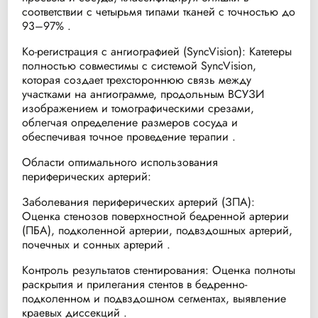
соответствии с четырьмя типами тканей с точностью до
93–97% .
Ко-регистрация с ангиографией (SyncVision): Катетеры
полностью совместимы с системой SyncVision,
которая создает трехстороннюю связь между
участками на ангиограмме, продольным ВСУЗИ
изображением и томографическими срезами,
облегчая определение размеров сосуда и
обеспечивая точное проведение терапии .
Области оптимального использования
периферических артерий:
Заболевания периферических артерий (ЗПА):
Оценка стенозов поверхностной бедренной артерии
(ПБА), подколенной артерии, подвздошных артерий,
почечных и сонных артерий .
Контроль результатов стентирования: Оценка полноты
раскрытия и прилегания стентов в бедренно-
подколенном и подвздошном сегментах, выявление
краевых диссекций .