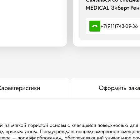
MEDICAL Зиберт Рен
+7(911)743-09-36
Характеристики
Оформить зака
щий из мягкой пористой основы с клеящейся поверхностью для
под прямым углом. Предупреждает непреднамеренное смещение
тетера – полиэфирблокамид, обеспечивающий уникальное сочет