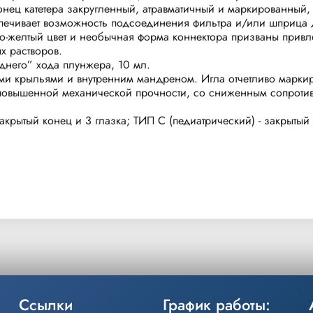
нец катетера закругленный, атравматичный и маркированный, 
спечивает возможность подсоединения фильтра и/или шприца д
Ярко-желтый цвет и необычная форма коннектора призваны при
х растворов.
днего” хода плунжера, 10 мл.
ми крыльями и внутренним мандреном. Игла отчетливо марки
 повышенной механической прочности, со сниженным сопротив
крытый конец и 3 глазка; ТИП С (педиатрический) - закрытый 
Ссылки
График работы: