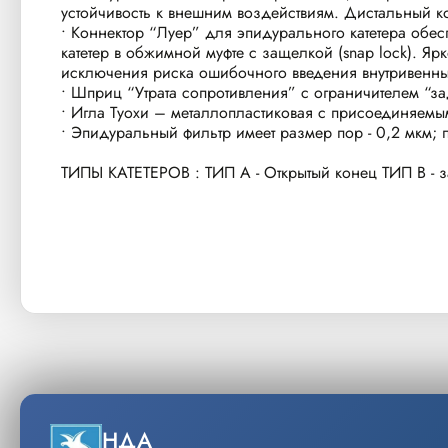
устойчивость к внешним воздействиям. Дистальный ко
• Коннектор “Луер” для эпидурального катетера обе
катетер в обжимной муфте с защелкой (snap lock). 
исключения риска ошибочного введения внутривенны
• Шприц “Утрата сопротивления” с ограничителем “за
• Игла Туохи – металлопластиковая с присоединяемы
• Эпидуральный фильтр имеет размер пор - 0,2 мкм;
ТИПЫ КАТЕТЕРОВ : ТИП А - Открытый конец ТИП B - за
НДА