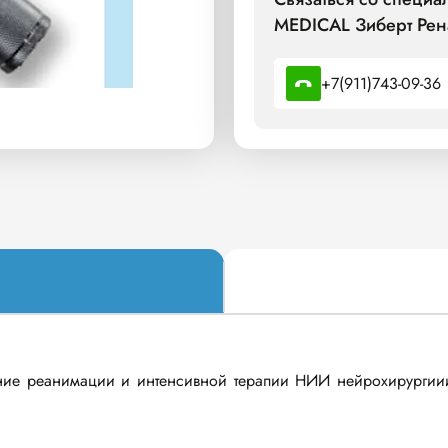
MEDICAL Зиберт Рен
+7(911)743-09-36
еанимации и интенсивной терапии НИИ нейрохирургииим. 