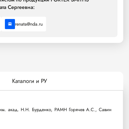
ата Сергеевна:
renata@nda.ru
Каталоги и РУ
акад. Н.Н. Бурденко, РАМН Горячев А.С., Савин