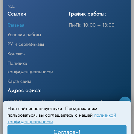
позволяет обогревать голову пациента.
год.
•Подкладное одеяло обеспечивает
Ссылки
График работы:
полный доступ.
Главная
Пн-Пт: 10:00 – 18:00
•Три порта для шланга позволяют удобно
Условия работы
размещать нагревательный блок.
РУ и сертификаты
Контакты
Политика
конфиденциальности
Карта сайта
Адрес офиса:
190121, г. Санкт-Петербург, ул.Перевозная, 6
Наш сайт использует куки. Продолжая им
Адрес склада:
пользоваться, вы соглашаетесь с нашей
политикой
конфиденциальности
.
198095, г. Санкт-Петербург, Михайловский пер., д.4
Согласен!
Лит. АН