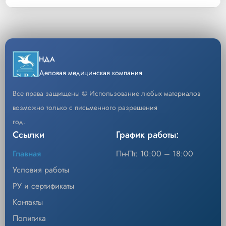
Snuggle
SWU-2014R (снято) Одеяло Snuggle Warm,
Описание
укрывное для взрослых, нес,уп/10ш
Скачать РУ
Warm,
подкладное
Уп/шт.
10
SWU-2014R
взрослое
−
+
Скачать каталог
НДА
Кол-во
Добавить
для
Деловая медицинская компания
операции
Все права защищены © Использование любых материалов
на боку
возможно только с письменного разрешения
правое
год.
Ссылки
График работы:
Главная
Пн-Пт: 10:00 – 18:00
Условия работы
РУ и сертификаты
Контакты
Политика