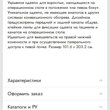
Укрывное одеяло для взрослых, находящихся на
операционном столе в положении «на левом боку».
Уникальное одеяло, не имеющее аналогов в других
системах конвекционного обогрева. Дизайном
предусмотрены передний и задний каналы обдува,
клейкие ленты для фиксации одеяла на пациенте и
каналов на операционном столе.
Идеально для вмешательств на правой нижней
конечности и при осуществлении латерального
доступа к левой почке. Размер 101.6 х 203.2 см.
Характеристики
Оформить заказ
Код
Описание
Уп/шт
Код
SWU-2014R
Одеяло
10
Каталоги и РУ