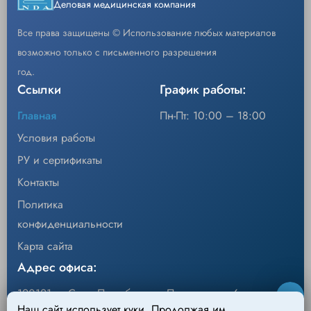
Деловая медицинская компания
•Послеоперационный обогрев
Все права защищены © Использование любых материалов
Ключевые характеристики SWU-2016:
Скачать каталог
возможно только с письменного разрешения
•Перфорация по средней линии одеяла
год.
обеспечивает расширенный доступ.
Ссылки
График работы:
Главная
Пн-Пт: 10:00 – 18:00
Условия работы
РУ и сертификаты
Контакты
Политика
конфиденциальности
Карта сайта
Адрес офиса:
190121, г. Санкт-Петербург, ул.Перевозная, 6
Наш сайт использует куки. Продолжая им