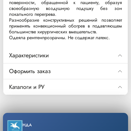
поверхности, обращенной к пациенту, образуя
своеобразную воздушную подушку без зон
локального перегрева.
Разнообразие конструктивных решений позволяет
применять конвекционный обогрев в подавляющем
большинстве хирургических вмешательств.
Одеяла рентгенпрозрачны. Не содержат латекс.
Характеристики
Полное одеяло с раздельным доступом
Оформить заказ
102 x 203 см
Рекомендуется к применению в областях:
Код
SWU-2016
Каталоги и РУ
•Операции на колене, ноге, ступне
Одеяло Snuggle Warm укрывное,
Описание
полноразмерное, взрослое
•Операции на сонных артериях
Скачать РУ
•Операции на позвоночнике
Уп/шт.
10
•Акушерство
−
+
Скачать инструкцию
НДА
Кол-во
Добавить
•Гинекология