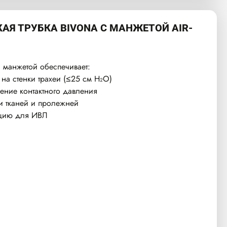
АЯ ТРУБКА BIVONA С МАНЖЕТОЙ AIR-
й манжетой обеспечивает:
а стенки трахеи (≤25 см H₂O)
ние контактного давления
 тканей и пролежней
ацию для ИВЛ