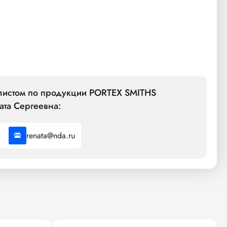
алистом по продукции PORTEX SMITHS
ата Сергеевна:
renata@nda.ru