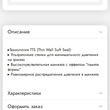
Описание
▸Технология TTS (Thin Wall Soft Seal):
▸ Ультратонкие стенки для минимального давления
на трахею
▸ Высокочувствительная манжета с эффектом "памяти
формы"
▸ Равномерное распределение давления в манжете
Характеристики
Внутренний
Внешний
Длина (см)
Оформить заказ
Код
диаметр (мм)
диаметр (мм)