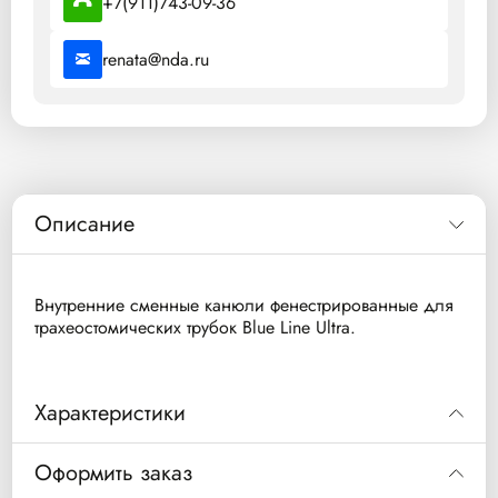
+7(911)743-09-36
renata@nda.ru
Описание
Внутренние сменные канюли фенестрированные для
трахеостомических трубок Blue Line Ultra.
Характеристики
Внутренний
Внешний
Длина (мм)
Оформить заказ
Код
диаметр (мм)
диаметр (мм)