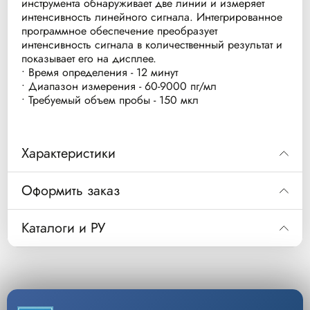
инструмента обнаруживает две линии и измеряет
интенсивность линейного сигнала. Интегрированное
программное обеспечение преобразует
интенсивность сигнала в количественный результат и
показывает его на дисплее.
• Время определения - 12 минут
• Диапазон измерения - 60-9000 пг/мл
• Требуемый объем пробы - 150 мкл
Характеристики
Основные технические характеристики:
Оформить заказ
Назначение: Количественное определение
NT-proBNP
Код
05533643190
Каталоги и РУ
Совместимость: Портативный анализатор
Набор тест-полосок для определения
Описание
концентрации proBNP (Roche CARDIAC proBNP)
(модель H 232)
Скачать РУ
Тип измерения: Количественный
Уп/шт.
10
Сфера применения: Экспресс-диагностика