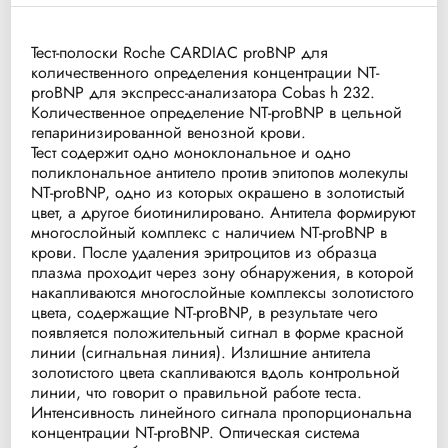
Тест-полоски Roche CARDIAC proBNP для
количественного определения концентрации NT-
proBNP для экспресс-анализатора Cobas h 232.
Количественное определение NT-proBNP в цельной
гепаринизированной венозной крови.
Тест содержит одно моноклональное и одно
поликлональное антитело против эпитопов молекулы
NT‑proBNP, одно из которых окрашено в золотистый
цвет, а другое биотинилировано. Антитела формируют
многослойный комплекс с наличием NT‑proBNP в
крови. После удаления эритроцитов из образца
плазма проходит через зону обнаружения, в которой
накапливаются многослойные комплексы золотистого
цвета, содержащие NT‑proBNP, в результате чего
появляется положительный сигнал в форме красной
линии (сигнальная линия). Излишние антитела
золотистого цвета скапливаются вдоль контрольной
линии, что говорит о правильной работе теста.
Интенсивность линейного сигнала пропорциональна
концентрации NT‑proBNP. Оптическая система