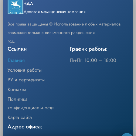
−
+
Скачать каталог
НДА
Кол-во
Добавить
в пункте оказания медицинской помощи
Деловая медицинская компания
Преимущество: Быстрое получение
Все права защищены © Использование любых материалов
результата и высокая диагностическая
возможно только с письменного разрешения
ценность
год.
Ссылки
График работы:
Главная
Пн-Пт: 10:00 – 18:00
Условия работы
РУ и сертификаты
Контакты
Политика
конфиденциальности
Карта сайта
Адрес офиса: