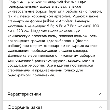
Икари для улучшения опорной функции при
трансрадиальных вмешательствах, а также
универсальные формы Tiger для работы как с правой,
так и с левой коронарной артерией. Имеются также
стандартные формы Judkins и Amplatz. Катетеры
доступны в диаметрах 5 Fr, 6 Fr и 7 Fr с длиной 100
см и 120 см. Изделие имеет доказанную
клиническую эффективность, включая возможность
сокращения времени «дверь-баллон» (door-to-
balloon) при остром коронарном синдроме за счет
уменьшения необходимости в смене катетера.
Данные катетеры являются оптимальным выбором
для отделений рентгенохирургии, кардиологии и
сосудистой хирургии. Все изделия поставляются
стерильными и предназначены только для
однократного применения.
Характеристики
Катетер проводниковый (guiding
Оформить заказ
Тип изделия
catheter) для коронарных