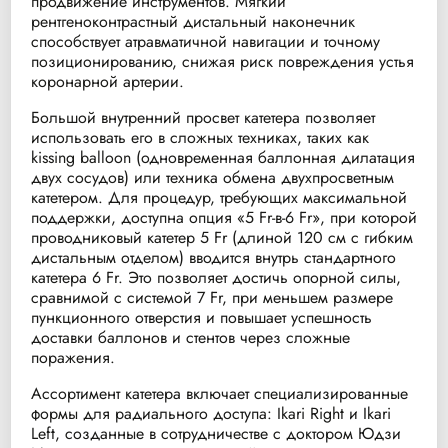
продвижение инструментов. Мягкий
рентгеноконтрастный дистальный наконечник
способствует атравматичной навигации и точному
позиционированию, снижая риск повреждения устья
коронарной артерии.
Большой внутренний просвет катетера позволяет
использовать его в сложных техниках, таких как
kissing balloon (одновременная баллонная дилатация
двух сосудов) или техника обмена двухпросветным
катетером. Для процедур, требующих максимальной
поддержки, доступна опция «5 Fr-в-6 Fr», при которой
проводниковый катетер 5 Fr (длиной 120 см с гибким
дистальным отделом) вводится внутрь стандартного
катетера 6 Fr. Это позволяет достичь опорной силы,
сравнимой с системой 7 Fr, при меньшем размере
пункционного отверстия и повышает успешность
доставки баллонов и стентов через сложные
поражения.
Ассортимент катетера включает специализированные
формы для радиального доступа: Ikari Right и Ikari
Left, созданные в сотрудничестве с доктором Юдзи