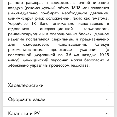
разного размера, а возможность точной титрации
воздуха (рекомендуемый объем 15-18 мл) позволяет
индивидуально подбирать необходимое давление,
минимизируя риск осложнений, таких как гематома.
Устройство TR Band оптимально использовать в
отделениях интервенционной кардиологии,
рентгенохирургии и в операционных блоках. Данное
изделие поставляется стерильным и предназначено
для одноразового использования. Следуя
рекомендованным протоколам удаления (с
постепенной дефляцией по 3-5 мл каждые 10-15
минут), медицинский персонал может безопасно и
эффективно управлять процессом гемостаза.
Характеристики
Производитель
Terumo
Оформить заказ
Модель
TR Band
Код
XXRF06
Каталоги и РУ