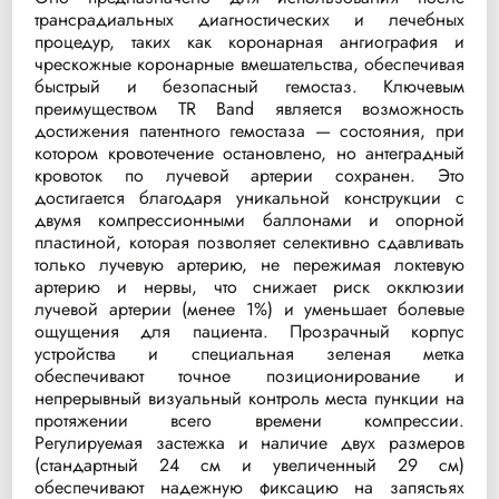
трансрадиальных диагностических и лечебных
процедур, таких как коронарная ангиография и
чрескожные коронарные вмешательства, обеспечивая
быстрый и безопасный гемостаз. Ключевым
преимуществом TR Band является возможность
достижения патентного гемостаза — состояния, при
котором кровотечение остановлено, но антеградный
кровоток по лучевой артерии сохранен. Это
достигается благодаря уникальной конструкции с
двумя компрессионными баллонами и опорной
пластиной, которая позволяет селективно сдавливать
только лучевую артерию, не пережимая локтевую
артерию и нервы, что снижает риск окклюзии
лучевой артерии (менее 1%) и уменьшает болевые
ощущения для пациента. Прозрачный корпус
устройства и специальная зеленая метка
обеспечивают точное позиционирование и
непрерывный визуальный контроль места пункции на
протяжении всего времени компрессии.
Регулируемая застежка и наличие двух размеров
(стандартный 24 см и увеличенный 29 см)
обеспечивают надежную фиксацию на запястьях