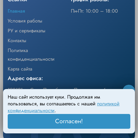
Главная
Пн-Пт: 10:00 – 18:00
Условия работы
РУ и сертификаты
Контакты
Политика
конфиденциальности
Карта сайта
Адрес офиса:
190121, г. Санкт-Петербург, ул.Перевозная, 6
Наш сайт использует куки. Продолжая им
Адрес склада:
пользоваться, вы соглашаетесь с нашей
политикой
конфиденциальности
.
198095, г. Санкт-Петербург, Михайловский пер., д.4
Согласен!
Лит. АН