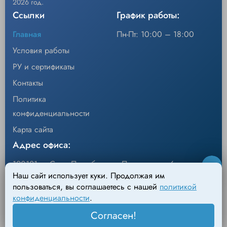
2026 год.
Ссылки
График работы:
Главная
Пн-Пт: 10:00 – 18:00
Условия работы
РУ и сертификаты
Контакты
Политика
конфиденциальности
Карта сайта
Адрес офиса:
190121, г. Санкт-Петербург, ул.Перевозная, 6
Наш сайт использует куки. Продолжая им
Адрес склада:
пользоваться, вы соглашаетесь с нашей
политикой
конфиденциальности
.
198095, г. Санкт-Петербург, Михайловский пер., д.4
Согласен!
Лит. АН