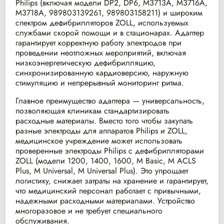
Philips (включая модели DP2, DP6, M3713A, M3716A,
M3718A, 989803139261, 989803158211) и широким
спектром дефибрилляторов ZOLL, используемых
службами скорой помощи и в стационарах. Адаптер
гарантирует корректную работу электродов при
проведении неотложных мероприятий, включая
низкоэнергетическую дефибрилляцию,
синхронизированную кардиоверсию, наружную
стимуляцию и непрерывный мониторинг ритма.
Главное преимущество адаптера — универсальность,
позволяющая клиникам стандартизировать
расходные материалы. Вместо того чтобы закупать
разные электроды для аппаратов Philips и ZOLL,
медицинское учреждение может использовать
проверенные электроды Philips с дефибрилляторами
ZOLL (модели 1200, 1400, 1600, M Basic, M ACLS
Plus, M Universal, M Universal Plus). Это упрощает
логистику, снижает затраты на хранение и гарантирует,
что медицинский персонал работает с привычными,
надежными расходными материалами. Устройство
многоразовое и не требует специального
обслуживания.