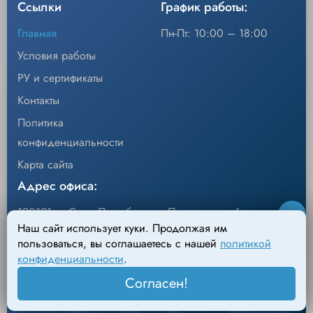
Ссылки
График работы:
Главная
Пн-Пт: 10:00 – 18:00
Условия работы
РУ и сертификаты
Контакты
Политика
конфиденциальности
Карта сайта
Адрес офиса:
190121, г. Санкт-Петербург, ул.Перевозная, 6
Наш сайт использует куки. Продолжая им
Адрес склада:
пользоваться, вы соглашаетесь с нашей
политикой
конфиденциальности
.
198095, г. Санкт-Петербург, Михайловский пер., д.4
Согласен!
Лит. АН