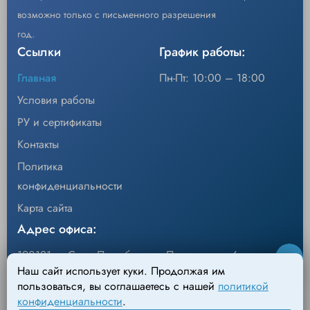
возможно только с письменного разрешения
• Постоянный доступ к «живому
год.
изображению» для сравнения
Ссылки
График работы:
результатов.
Главная
Пн-Пт: 10:00 – 18:00
• Автоматическая настройка изображения в
Условия работы
HD2 качестве помогает подчеркнуть
РУ и сертификаты
результаты исследования.
Функция Smart Metal автоматически
Контакты
регулирует яркость и контрастность, когда
Политика
в рабочей области находятся
конфиденциальности
металлические детали.
Карта сайта
• Функция AutoTrak автоматически
Адрес офиса:
стабилизирует яркость изображения и
190121, г. Санкт-Петербург, ул.Перевозная, 6
фокусируется на исследуемой области.
Наш сайт использует куки. Продолжая им
Адрес склада:
пользоваться, вы соглашаетесь с нашей
политикой
• Управление динамическим диапазоном в
конфиденциальности
.