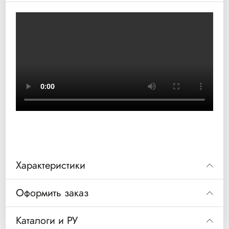
Характеристики
Оформить заказ
Код
Код
25400
25400
6 см х 2 м
Каталоги и РУ