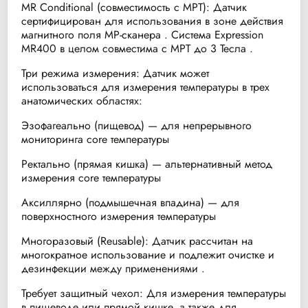
MR Conditional (совместимость с МРТ): Датчик
сертифицирован для использования в зоне действия
магнитного поля МР-сканера . Система Expression
MR400 в целом совместима с МРТ до 3 Тесла .
Три режима измерения: Датчик может
использоваться для измерения температуры в трех
анатомических областях:
Эзофагеально (пищевод) — для непрерывного
мониторинга core температуры
Ректально (прямая кишка) — альтернативный метод
измерения core температуры
Аксиллярно (подмышечная впадина) — для
поверхностного измерения температуры
Многоразовый (Reusable): Датчик рассчитан на
многократное использование и подлежит очистке и
дезинфекции между применениями .
Требует защитный чехол: Для измерения температуры
в пищеводе или прямой кишке, а также для