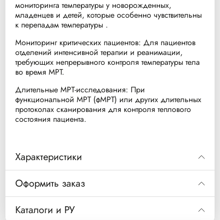
мониторинга температуры у новорожденных,
младенцев и детей, которые особенно чувствительны
к перепадам температуры .
Мониторинг критических пациентов: Для пациентов
отделений интенсивной терапии и реанимации,
требующих непрерывного контроля температуры тела
во время МРТ.
Длительные МРТ-исследования: При
функциональной МРТ (фМРТ) или других длительных
протоколах сканирования для контроля теплового
состояния пациента.
Характеристики
Артикул (MPN)
989803194511
Оформить заказ
FlexTEMP II Sensor / Temperature
Код
989803194511
Официальное название
Sensor (Esophageal/Rectal/Axillary,
Каталоги и РУ
Direct Mode)