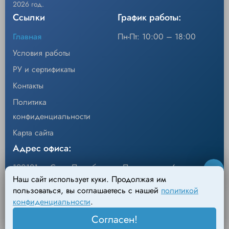
2026 год.
Ссылки
График работы:
Главная
Пн-Пт: 10:00 – 18:00
Условия работы
РУ и сертификаты
Контакты
Политика
конфиденциальности
Карта сайта
Адрес офиса:
190121, г. Санкт-Петербург, ул.Перевозная, 6
Наш сайт использует куки. Продолжая им
Адрес склада:
пользоваться, вы соглашаетесь с нашей
политикой
конфиденциальности
.
198095, г. Санкт-Петербург, Михайловский пер., д.4
Согласен!
Лит. АН